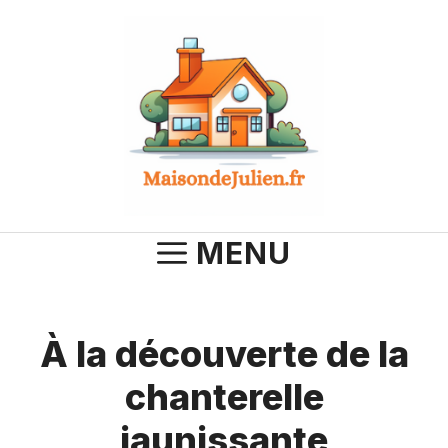
Aller
au
contenu
MENU
À la découverte de la
chanterelle
jaunissante