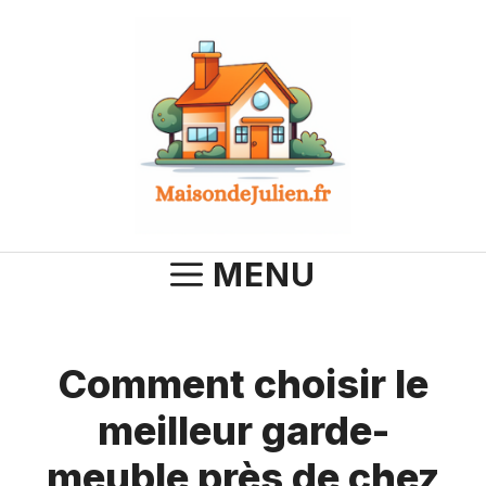
Aller
au
contenu
MENU
Comment choisir le
meilleur garde-
meuble près de chez