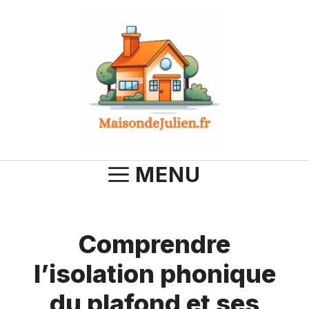
Aller
au
contenu
MENU
Comprendre
l’isolation phonique
du plafond et ses