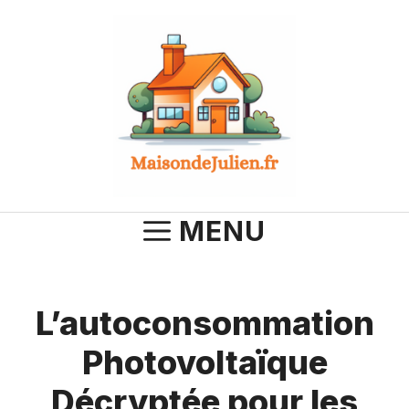
Aller
au
contenu
MENU
L’autoconsommation
Photovoltaïque
Décryptée pour les