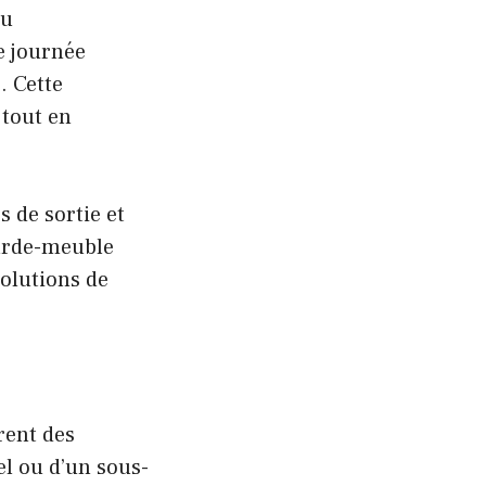
du
e journée
. Cette
tout en
s de sortie et
garde-meuble
solutions de
rent des
l ou d’un sous-