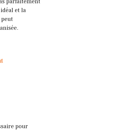
as parfaitement
déal et la
 peut
ganisée.
nt
ssaire pour