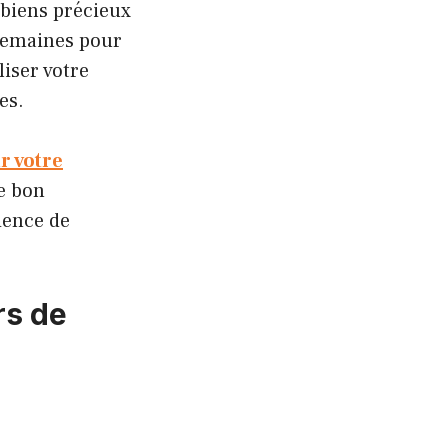
 biens précieux
 semaines pour
iser votre
es.
r votre
le bon
ience de
rs de